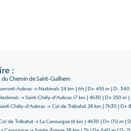
re :
es du Chemin de Saint-Guilhem
Aumont-Aubrac → Nasbinals 24 km | 6h | D+ 455 m | D- 340
asbinals → Saint-Chély-d'Aubrac 17 km | 4h30 | D+ 250 m 
Saint-Chély-d'Aubrac → Col de Trébatut 28 km | 7h30 | D+ 
Col de Trébatut → La Canourgue 16 km | 4h30 | D+ 170 m | 
a Canourgue → Sainte-Énimie 28 km | 7h | D+ 640 m | D- 7