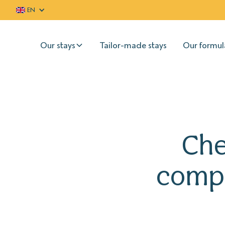
EN
Our stays
Tailor-made stays
Our formul
Che
compl