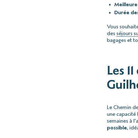
Meilleure
Durée des
Vous souhaite
des
séjours s
bagages et t
Les 1
Guil
Le Chemin de 
une capacité 
semaines à l'
possible
, id