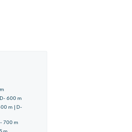
 m
| D- 600 m
800 m | D-
D- 700 m
15 m