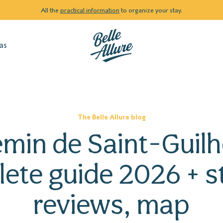
All the
practical information
to organize your stay.
as
The Belle Allure blog
min de Saint-Guil
ete guide 2026 + s
reviews, map