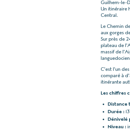
Guilhem-le-Dé
Un itinéraire 
Central.
Le Chemin de 
aux gorges de
Sur près de 2
plateau de l'A
massif de l'Ai
languedocienn
C'est l'un de
comparé à d'
itinérante aut
Les chiffres c
Distance t
Durée :
13
Dénivelé 
Niveau :
i