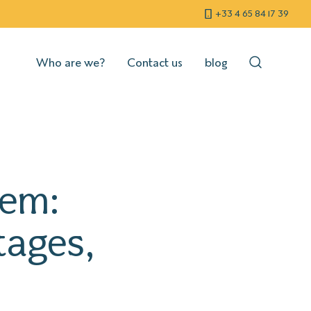
+33 4 65 84 17 39
Who are we?
Contact us
blog
hem:
tages,