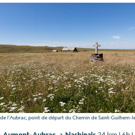
 de l'Aubrac, point de départ du Chemin de Saint-Guilhem-l
— Aumont-Aubrac → Nasbinals
24 km | 6h 