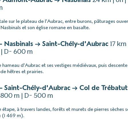
m
ale sur le plateau de l'Aubrac, entre burons, pâturages ouver
à Nasbinals et son église romane en basalte.
— Nasbinals → Saint-Chély-d'Aubrac
17 km 
 | D- 600 m
e hameau d'Aubrac et ses vestiges médiévaux, puis descent
 de hêtres et prairies.
— Saint-Chély-d'Aubrac → Col de Trébatu
 800 m | D- 500 m
 étape, à travers landes, forêts et murets de pierres sèches s
 (1 469 m).