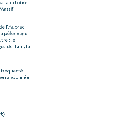
ai à octobre.
 Massif
de l'Aubrac
e pèlerinage.
re : le
ges du Tarn, le
u fréquenté
une randonnée
rt)