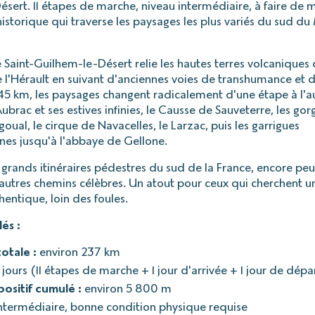
sert. 11 étapes de marche, niveau intermédiaire, à faire de m
historique qui traverse les paysages les plus variés du sud du
Saint-Guilhem-le-Désert relie les hautes terres volcaniques 
 l'Hérault en suivant d'anciennes voies de transhumance et d
45 km, les paysages changent radicalement d'une étape à l'aut
ubrac et ses estives infinies, le Causse de Sauveterre, les gor
goual, le cirque de Navacelles, le Larzac, puis les garrigues
es jusqu'à l'abbaye de Gellone.
s grands itinéraires pédestres du sud de la France, encore pe
autres chemins célèbres. Un atout pour ceux qui cherchent 
hentique, loin des foules.
lés :
otale :
environ 237 km
 jours (11 étapes de marche + 1 jour d'arrivée + 1 jour de dépa
positif cumulé :
environ 5 800 m
ntermédiaire, bonne condition physique requise