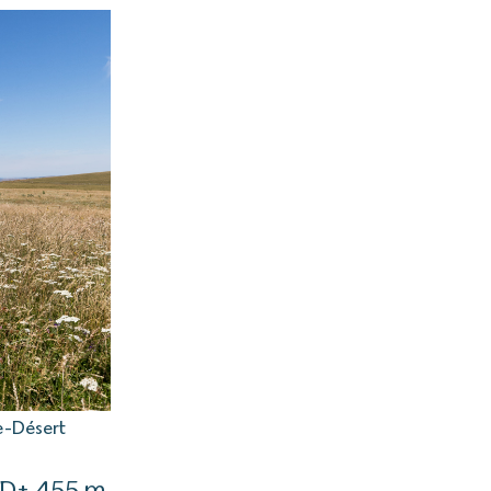
e-Désert
| D+ 455 m