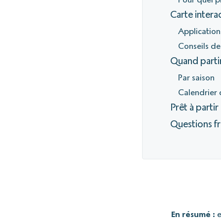
Carte intera
Applicatio
Conseils de
Quand parti
Par saison
Calendrier 
Prêt à partir
Questions f
En résumé :
e