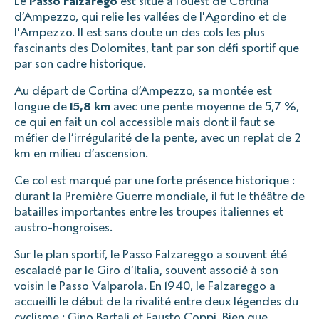
Le
Passo Falzarego
est situé à l’ouest de Cortina
d’Ampezzo, qui relie les vallées de l'Agordino et de
l'Ampezzo. Il est sans doute un des cols les plus
fascinants des Dolomites, tant par son défi sportif que
par son cadre historique.
Au départ de Cortina d’Ampezzo, sa montée est
longue de
15,8 km
avec une pente moyenne de 5,7 %,
ce qui en fait un col accessible mais dont il faut se
méfier de l’irrégularité de la pente, avec un replat de 2
km en milieu d’ascension.
Ce col est marqué par une forte présence historique :
durant la Première Guerre mondiale, il fut le théâtre de
batailles importantes entre les troupes italiennes et
austro-hongroises.
Sur le plan sportif, le Passo Falzareggo a souvent été
escaladé par le Giro d’Italia, souvent associé à son
voisin le Passo Valparola. En 1940, le Falzareggo a
accueilli le début de la rivalité entre deux légendes du
cyclisme : Gino Bartali et Fausto Coppi. Bien que