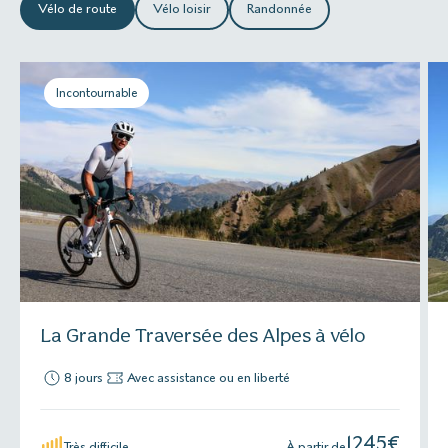
Vélo de route
Vélo loisir
Randonnée
Incontournable
La Grande Traversée des Alpes à vélo
8 jours
Avec assistance ou en liberté
1245
€
Très difficile
À partir de