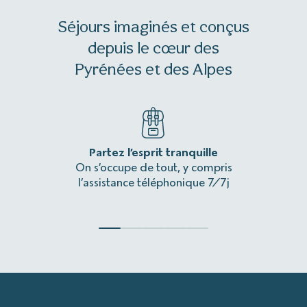
Séjours imaginés et conçus
depuis le cœur des
Séjours vélo de route :
Pyrénées et des Alpes
Séjours vélo loisir :
Partez l’esprit tranquille
Une 
On s’occupe de tout, y compris
L’itinér
l’assistance téléphonique 7/7j