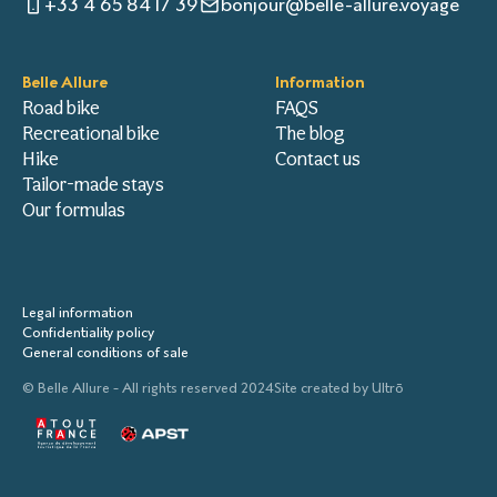
+33 4 65 84 17 39
bonjour@belle-allure.voyage
Belle Allure
Information
Road bike
FAQS
Recreational bike
The blog
Hike
Contact us
Tailor-made stays
Our formulas
Legal information
Confidentiality policy
General conditions of sale
© Belle Allure - All rights reserved 2024
Site created by
Ultrō