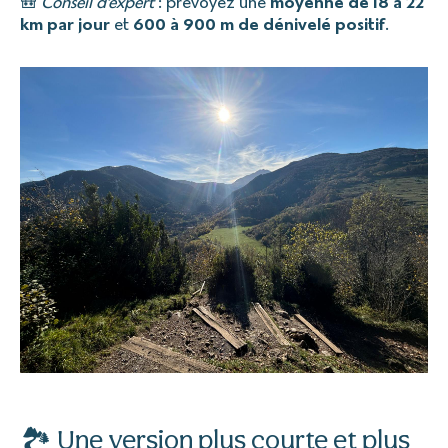
🎒
Conseil d’expert
: prévoyez une
moyenne de 18 à 22
km par jour
et
600 à 900 m de dénivelé positif
.
🏞️ Une version plus courte et plus