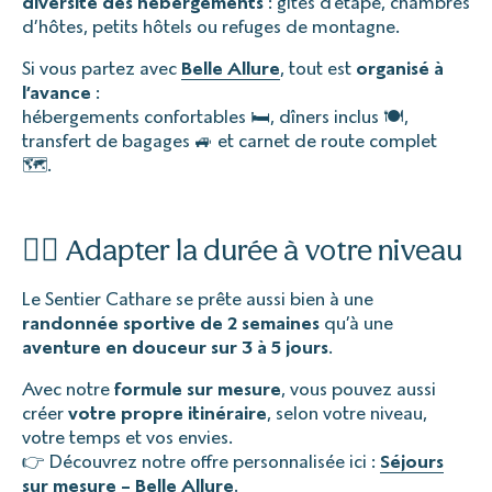
diversité des hébergements
: gîtes d’étape, chambres
d’hôtes, petits hôtels ou refuges de montagne.
Si vous partez avec
Belle Allure
, tout est
organisé à
l’avance
:
hébergements confortables 🛏️, dîners inclus 🍽️,
transfert de bagages 🚙 et carnet de route complet
🗺️.
🚶‍♂️ Adapter la durée à votre niveau
Le Sentier Cathare se prête aussi bien à une
randonnée sportive de 2 semaines
qu’à une
aventure en douceur sur 3 à 5 jours
.
Avec notre
formule sur mesure
, vous pouvez aussi
créer
votre propre itinéraire
, selon votre niveau,
votre temps et vos envies.
👉 Découvrez notre offre personnalisée ici :
Séjours
sur mesure – Belle Allure
.