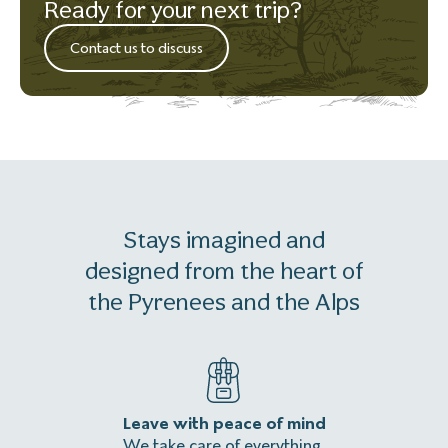
Ready for your next trip?
Contact us to discuss
Stays imagined and
designed from the heart of
the Pyrenees and the Alps
Leave with peace of mind
An
We take care of everything,
Homeles