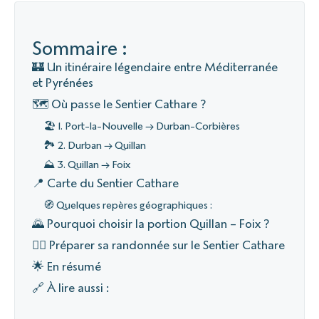
Sommaire :
🏰 Un itinéraire légendaire entre Méditerranée
et Pyrénées
🗺️ Où passe le Sentier Cathare ?
🏖️ 1. Port-la-Nouvelle → Durban-Corbières
🏞️ 2. Durban → Quillan
⛰️ 3. Quillan → Foix
📍 Carte du Sentier Cathare
🧭 Quelques repères géographiques :
🌄 Pourquoi choisir la portion Quillan – Foix ?
🚶‍♀️ Préparer sa randonnée sur le Sentier Cathare
🌟 En résumé
🔗 À lire aussi :