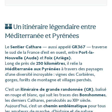
🏰 Un itinéraire légendaire entre
Méditerranée et Pyrénées
Le
Sentier Cathare
— aussi appelé
GR367
— traverse
le sud de la France d’est en ouest, entre
Port-la-
Nouvelle (Aude)
et
Foix (Ariège)
.
Long de près de
250 kilomètres
, il relie la
Méditerranée aux Pyrénées
à travers des paysages
d’une diversité incroyable : vignes des Corbières,
gorges, forêts de montagne et villages perchés.
C’est un
itinéraire de grande randonnée (GR)
, balisé
en rouge et blanc, qui suit les traces des
Bonshommes
,
les derniers Cathares, persécutés au XIIIᵉ siècle.
Aujourd’hui, c’est un
chemin emblématique
pour tous
les amateurs de marche, d’histoire et de nature