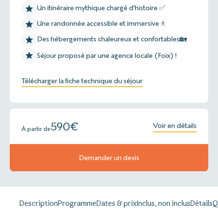
Un itinéraire mythique chargé d’histoire ✅
Une randonnée accessible et immersive🚶
Des hébergements chaleureux et confortables🏡
Séjour proposé par une agence locale (Foix) !
Télécharger la fiche technique du séjour
590
€
Voir en détails
À partir de
Demander un devis
Description
Programme
Dates & prix
Inclus, non inclus
Détails
Q