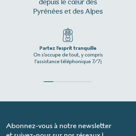
depuis le cœur des
Pyrénées et des Alpes
Partez l’esprit tranquille
Une 
On s’occupe de tout, y compris
L’itinér
l’assistance téléphonique 7/7j
Abonnez-vous à notre newsletter
et suivez-nous sur nos réseaux !