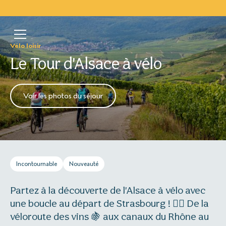
Vélo loisir
Le Tour d'Alsace à vélo
Voir les photos du séjour
Incontournable
Nouveauté
Partez à la découverte de l'Alsace à vélo avec
une boucle au départ de Strasbourg ! 🚴‍♂️ De la
véloroute des vins 🍇 aux canaux du Rhône au