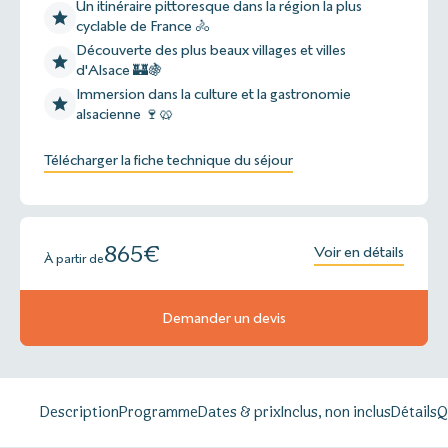
Un itinéraire pittoresque dans la région la plus
cyclable de France 🚴
Découverte des plus beaux villages et villes
d'Alsace 🏰🍇
Immersion dans la culture et la gastronomie
alsacienne 🍷🥨
Télécharger la fiche technique du séjour
865
€
Voir en détails
À partir de
Demander un devis
Description
Programme
Dates & prix
Inclus, non inclus
Détails
Q