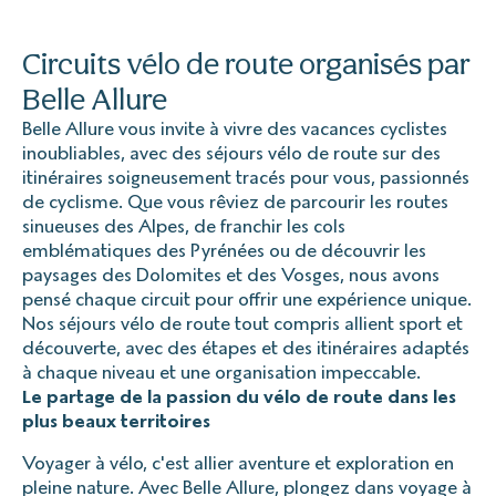
selle (et tout cela, testé avant le séjour😉)
de : Gold Mastercard, Visa Premier, Visa Infinite,
Platinium et American Express.
Optez pour des matières techniques qui évacuent la
Circuits vélo de route organisés par
transpiration et sèchent rapidement.
Belle Allure
Vous pouvez opter pour le système multicouches :
Belle Allure vous invite à vivre des vacances cyclistes
Tarifs TTC, jusqu'à 9 personnes.
inoubliables, avec des séjours vélo de route sur des
- Sous-vêtements techniques respirants pour évacuer
itinéraires soigneusement tracés pour vous, passionnés
la transpiration
Explorer’ Assistance - l’assurance d’assistance complète
de cyclisme. Que vous rêviez de parcourir les routes
pendant le voyage
sinueuses des Alpes, de franchir les cols
- Veste chaude ou veste légère
emblématiques des Pyrénées ou de découvrir les
Mêmes garanties que la Multirisque sans les garanties
- Sans oublier une veste imperméable (Type Goretex),
paysages des Dolomites et des Vosges, nous avons
suivantes :
essentielle pour les descentes de cols ou en cas de
pensé chaque circuit pour offrir une expérience unique.
annulation avant départ
pluie.
Nos séjours vélo de route tout compris allient sport et
découverte, avec des étapes et des itinéraires adaptés
le départ impossible
Prévoyez également des manchettes, tours de cou, et
à chaque niveau et une organisation impeccable.
l’avion manqué
un cuissard long, pour les journées plus fraîches.
Le partage de la passion du vélo de route dans les
le retard d’avion
plus beaux territoires
Voyager à vélo, c'est allier aventure et exploration en
pleine nature. Avec Belle Allure, plongez dans voyage à