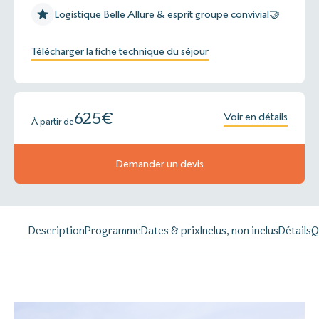
Logistique Belle Allure & esprit groupe convivial🤝
Télécharger la fiche technique du séjour
625
€
Voir en détails
À partir de
Demander un devis
Description
Programme
Dates & prix
Inclus, non inclus
Détails
Q