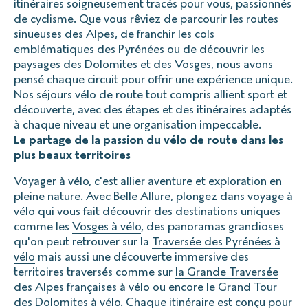
itinéraires soigneusement tracés pour vous, passionnés
la transpiration
Explorer’ Assistance - l’assurance d’assistance complète
de cyclisme. Que vous rêviez de parcourir les routes
pendant le voyage
sinueuses des Alpes, de franchir les cols
- Veste chaude ou veste légère
emblématiques des Pyrénées ou de découvrir les
Mêmes garanties que la Multirisque sans les garanties
- Sans oublier une veste imperméable (Type Goretex),
paysages des Dolomites et des Vosges, nous avons
suivantes :
essentielle pour les descentes de cols ou en cas de
pensé chaque circuit pour offrir une expérience unique.
annulation avant départ
pluie.
Nos séjours vélo de route tout compris allient sport et
découverte, avec des étapes et des itinéraires adaptés
le départ impossible
Prévoyez également des manchettes, tours de cou, et
à chaque niveau et une organisation impeccable.
l’avion manqué
un cuissard long, pour les journées plus fraîches.
Le partage de la passion du vélo de route dans les
le retard d’avion
plus beaux territoires
Voyager à vélo, c'est allier aventure et exploration en
pleine nature. Avec Belle Allure, plongez dans voyage à
Tarifs TTC, jusqu'à 9 personnes.
vélo qui vous fait découvrir des destinations uniques
comme les
Vosges à vélo
, des panoramas grandioses
qu'on peut retrouver sur la
Traversée des Pyrénées à
vélo
mais aussi une découverte immersive des
territoires traversés comme sur
la Grande Traversée
des Alpes françaises à vélo
ou encore
le Grand Tour
des Dolomites à vélo
. Chaque itinéraire est conçu pour