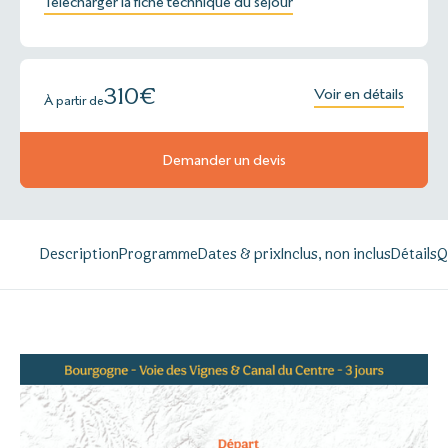
Télécharger la fiche technique du séjour
310
€
Voir en détails
À partir de
Demander un devis
Description
Programme
Dates & prix
Inclus, non inclus
Détails
Q