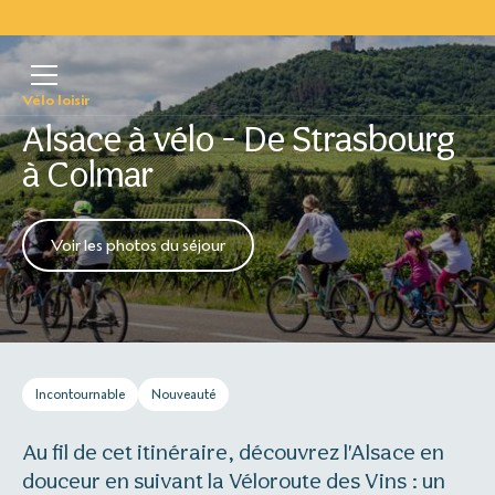
Vélo loisir
Alsace à vélo - De Strasbourg
à Colmar
Voir les photos du séjour
Incontournable
Nouveauté
Au fil de cet itinéraire, découvrez l'Alsace en
douceur en suivant la Véloroute des Vins : un