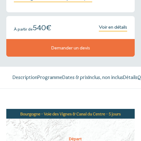
540
€
Voir en détails
À partir de
Demander un devis
Description
Programme
Dates & prix
Inclus, non inclus
Détails
Q