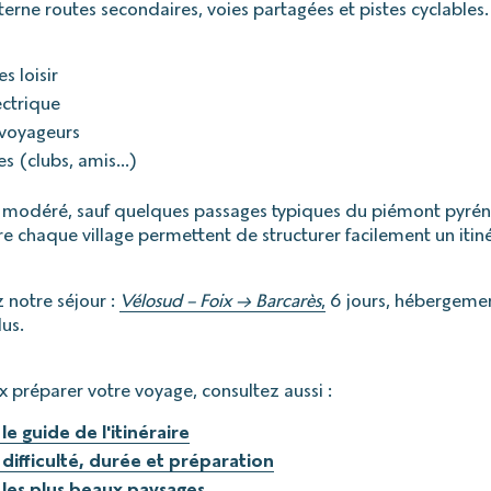
terne routes secondaires, voies partagées et pistes cyclables.
es loisir
ectrique
-voyageurs
es (clubs, amis…)
te modéré, sauf quelques passages typiques du piémont pyrén
re chaque village permettent de structurer facilement un itin
 notre séjour :
Vélosud – Foix → Barcarès
,
6 jours, hébergemen
us.
 préparer votre voyage, consultez aussi :
le guide de l'itinéraire
 difficulté, durée et préparation
 les plus beaux paysages