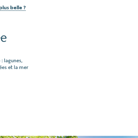
lus belle ?
ée
: lagunes,
ées et la mer