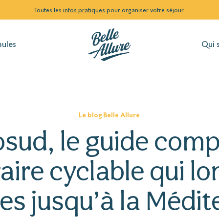
Toutes les
infos pratiques
pour organiser votre séjour.
mules
Qui 
Le blog Belle Allure
osud, le guide compl
éraire cyclable qui lo
es jusqu’à la Médit