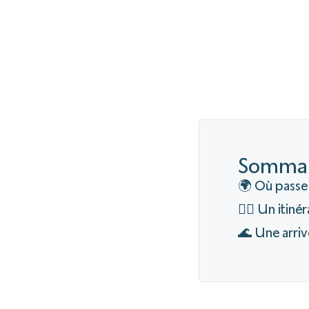
Sommai
🌍 Où passe
🚴‍♂️ Un itiné
🌊 Une arriv