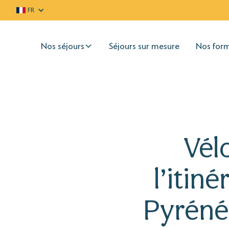
FR
Nos séjours
Séjours sur mesure
Nos for
Vél
l’itin
Pyréné