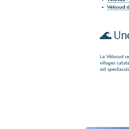
Vélosud d
🌊 Une
La Vélosud se
villages catal
est spectacula