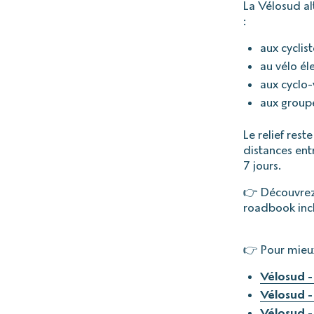
La Vélosud al
:
aux cyclist
au vélo él
aux cyclo
aux group
Le relief res
distances ent
7 jours.
👉 Découvrez
roadbook incl
👉 Pour mieux
Vélosud - 
Vélosud -
Vélosud -