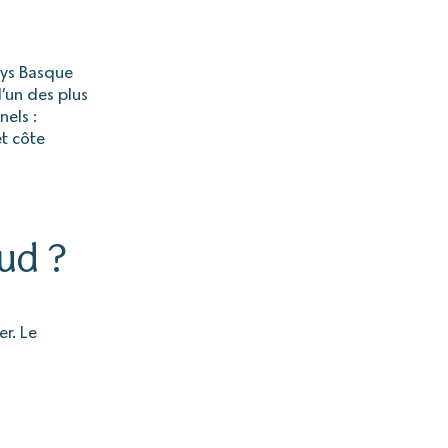
ays Basque
’un des plus
nels :
et côte
ud ?
er. Le