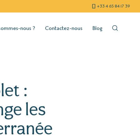
+33 4 65 84 17 39
sommes-nous ?
Contactez-nous
Blog
et :
nge les
erranée