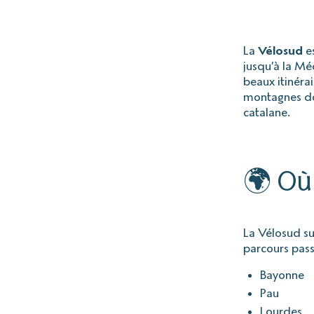
La
Vélosud
es
jusqu’à la Mé
beaux itinéra
montagnes dou
catalane.
🌍 Où
La Vélosud sui
parcours pas
Bayonne
Pau
Lourdes