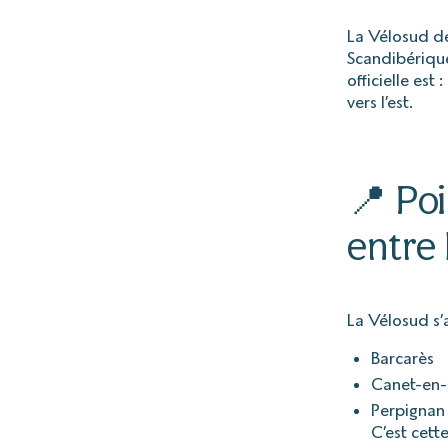
La Vélosud dé
Scandibérique
officielle est :
vers l’est.
📍 Poi
entre
La Vélosud s’a
Barcarès
Canet-en-
Perpignan
C’est cett