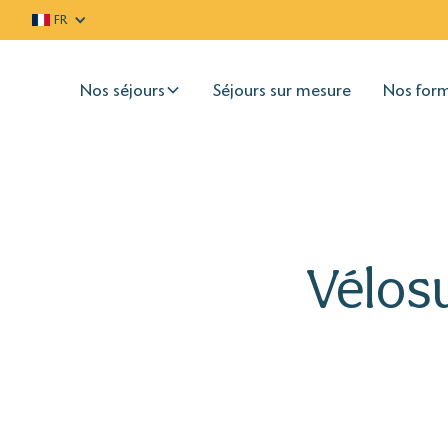
FR
Nos séjours
Séjours sur mesure
Nos for
Vélosu