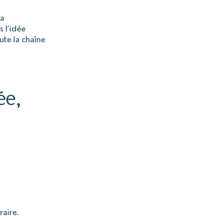
la
 l’idée
oute la chaîne
ée,
raire.