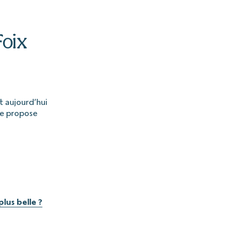
Foix
t aujourd’hui
que propose
lus belle ?