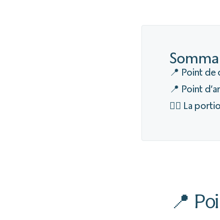
Sommai
📍 Point de 
📍 Point d’a
🚴‍♂️ La port
📍 Poi