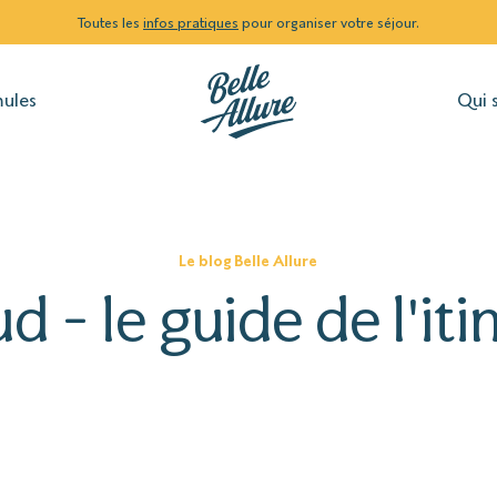
Toutes les
infos pratiques
pour organiser votre séjour.
mules
Qui 
Le blog Belle Allure
d - le guide de l'iti