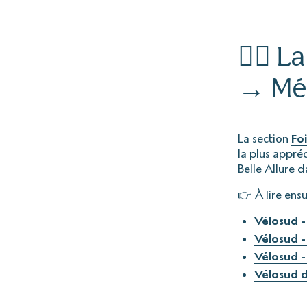
🚴‍♂️ 
→ Méd
La section
Fo
la plus appréc
Belle Allure 
👉 À lire ensu
Vélosud -
Vélosud -
Vélosud -
Vélosud d