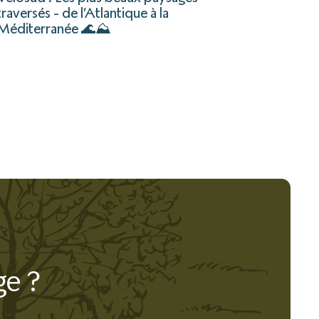
traversés - de l’Atlantique à la
Méditerranée 🌊⛰️
ge ?