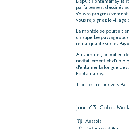
Depuis Pontamafray, la r
parfaitement dessinés a
s’ouvre progressivement 
vous rejoignez le village
La montée se poursuit en
un superbe passage sous 
remarquable sur les Aigui
Au sommet, au milieu des
ravitaillement et d’un p
d’entamer la longue desc
Pontamafray.
Transfert retour vers Au
Jour n°3 : Col du Moll
Aussois
Distance : 43km