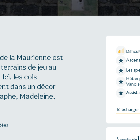
Difficul
 de la Maurienne est
Ascens
terrains de jeu au
Les spe
ci, les cols
Héberge
Vanois
ent dans un décor
Assista
graphe, Madeleine,
Télécharger 
itées
À partir de