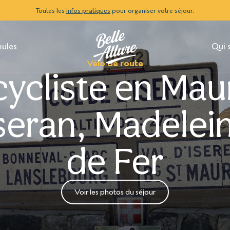
Toutes les
infos pratiques
pour organiser votre séjour.
mules
Qui 
Vélo de route
cycliste en Mau
Iseran, Madelei
de Fer
Voir les photos du séjour