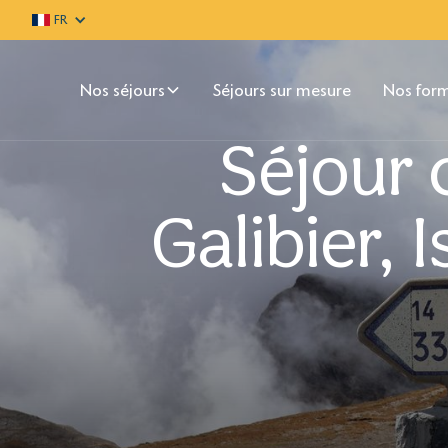
FR
Nos séjours
Séjours sur mesure
Nos for
Séjour 
Galibier, 